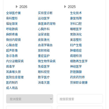
2026
2025
全球医疗展
实验室诊断
生化技术
骨科整形
运动医学
康复残障
福祉银发
兽医兽药宠物
牙科口腔
呼吸肺病
心胸外科
睡眠医学
麻醉疼痛
泌尿肾脏
胃肠消化
微创内窥镜
皮肤激光
美容整形
心脑血管
血液学输血
妇产生殖
超声影像
放射核磁
肿瘤癌症
急诊急救
重症监护
病理检测
内分泌糖尿病
微生物传染病
细胞再生医学
病毒学
免疫医学
神经医学
耳鼻喉头颈
眼科视觉
肝胆胰腺
医院信息管理
数字医疗
药房药剂师
医药制药
消毒灭菌
劳保职业健康
成人用品