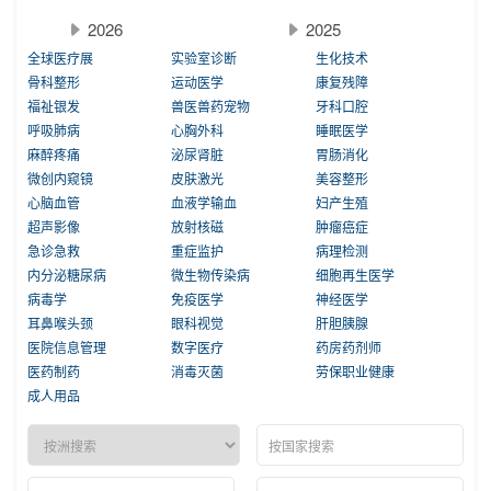
2026
2025
全球医疗展
实验室诊断
生化技术
骨科整形
运动医学
康复残障
福祉银发
兽医兽药宠物
牙科口腔
呼吸肺病
心胸外科
睡眠医学
麻醉疼痛
泌尿肾脏
胃肠消化
微创内窥镜
皮肤激光
美容整形
心脑血管
血液学输血
妇产生殖
超声影像
放射核磁
肿瘤癌症
急诊急救
重症监护
病理检测
内分泌糖尿病
微生物传染病
细胞再生医学
病毒学
免疫医学
神经医学
耳鼻喉头颈
眼科视觉
肝胆胰腺
医院信息管理
数字医疗
药房药剂师
医药制药
消毒灭菌
劳保职业健康
成人用品