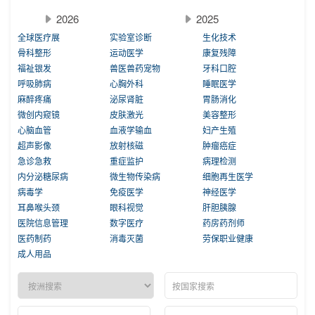
2026
2025
全球医疗展
实验室诊断
生化技术
骨科整形
运动医学
康复残障
福祉银发
兽医兽药宠物
牙科口腔
呼吸肺病
心胸外科
睡眠医学
麻醉疼痛
泌尿肾脏
胃肠消化
微创内窥镜
皮肤激光
美容整形
心脑血管
血液学输血
妇产生殖
超声影像
放射核磁
肿瘤癌症
急诊急救
重症监护
病理检测
内分泌糖尿病
微生物传染病
细胞再生医学
病毒学
免疫医学
神经医学
耳鼻喉头颈
眼科视觉
肝胆胰腺
医院信息管理
数字医疗
药房药剂师
医药制药
消毒灭菌
劳保职业健康
成人用品