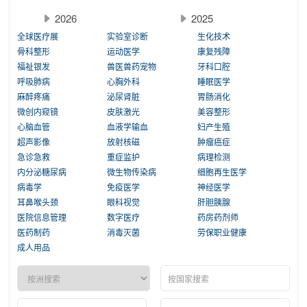
2026
2025
全球医疗展
实验室诊断
生化技术
骨科整形
运动医学
康复残障
福祉银发
兽医兽药宠物
牙科口腔
呼吸肺病
心胸外科
睡眠医学
麻醉疼痛
泌尿肾脏
胃肠消化
微创内窥镜
皮肤激光
美容整形
心脑血管
血液学输血
妇产生殖
超声影像
放射核磁
肿瘤癌症
急诊急救
重症监护
病理检测
内分泌糖尿病
微生物传染病
细胞再生医学
病毒学
免疫医学
神经医学
耳鼻喉头颈
眼科视觉
肝胆胰腺
医院信息管理
数字医疗
药房药剂师
医药制药
消毒灭菌
劳保职业健康
成人用品