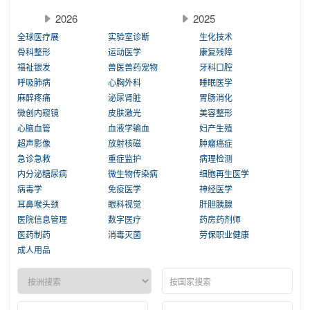
2026
2025
全球医疗展
实验室诊断
生化技术
骨科整形
运动医学
康复残障
福祉银发
兽医兽药宠物
牙科口腔
呼吸肺病
心胸外科
睡眠医学
麻醉疼痛
泌尿肾脏
胃肠消化
微创内窥镜
皮肤激光
美容整形
心脑血管
血液学输血
妇产生殖
超声影像
放射核磁
肿瘤癌症
急诊急救
重症监护
病理检测
内分泌糖尿病
微生物传染病
细胞再生医学
病毒学
免疫医学
神经医学
耳鼻喉头颈
眼科视觉
肝胆胰腺
医院信息管理
数字医疗
药房药剂师
医药制药
消毒灭菌
劳保职业健康
成人用品